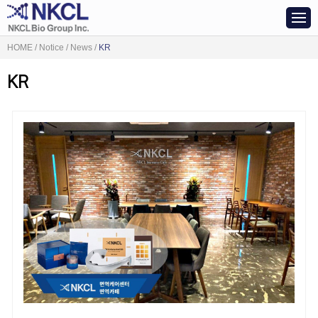
HOME / Notice / News /
KR
KR