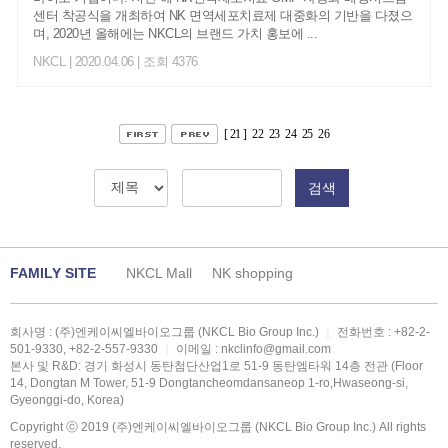
센터 착공식을 개최하여 NK 면역세포치료제 대중화의 기반을 다졌으
며, 2020년 올해에는 NKCL의 브랜드 가치 홍보에 ...
NKCL
| 2020.04.06 | 조회 4376
[ 21 ]
22
23
24
25
26
검색
FAMILY SITE
NKCL Mall
NK shopping
회사명 : (주)엔케이씨엘바이오그룹 (NKCL Bio Group Inc.)
｜
전화번호 :
+82-2-
501-9330
,
+82-2-557-9330
｜
이메일 :
nkclinfo@gmail.com
본사 및 R&D: 경기 화성시 동탄첨단산업1로 51-9 동탄엠타워 14층 전관 (Floor
14, Dongtan M Tower, 51-9 Dongtancheomdansaneop 1-ro,Hwaseong-si,
Gyeonggi-do, Korea)
Copyright ⓒ 2019 (주)엔케이씨엘바이오그룹 (NKCL Bio Group Inc.) All rights
reserved.