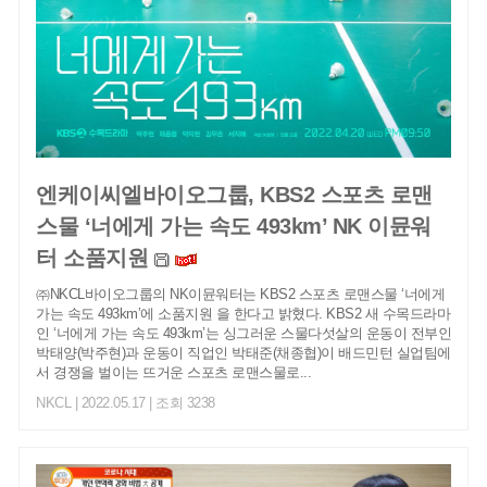
엔케이씨엘바이오그룹, KBS2 스포츠 로맨
스물 ‘너에게 가는 속도 493km’ NK 이뮨워
터 소품지원
㈜NKCL바이오그룹의 NK이뮨워터는 KBS2 스포츠 로맨스물 ‘너에게
가는 속도 493km’에 소품지원 을 한다고 밝혔다. KBS2 새 수목드라마
인 ‘너에게 가는 속도 493km’는 싱그러운 스물다섯살의 운동이 전부인
박태양(박주현)과 운동이 직업인 박태준(채종협)이 배드민턴 실업팀에
서 경쟁을 벌이는 뜨거운 스포츠 로맨스물로...
NKCL
| 2022.05.17 | 조회 3238