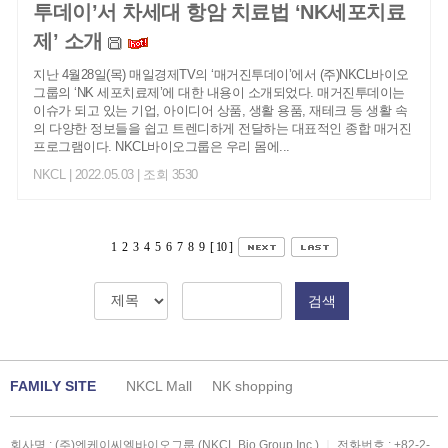
투데이’서 차세대 항암 치료법 ‘NK세포치료
제’ 소개
지난 4월28일(목) 매일경제TV의 ‘매거진투데이’에서 (주)NKCL바이오
그룹의 ‘NK 세포치료제’에 대한 내용이 소개되었다. 매거진투데이는
이슈가 되고 있는 기업, 아이디어 상품, 생활 용품, 재테크 등 생활 속
의 다양한 정보들을 쉽고 트렌디하게 전달하는 대표적인 종합 매거진
프로그램이다. NKCL바이오그룹은 우리 몸에...
NKCL
| 2022.05.03 | 조회 3530
1
2
3
4
5
6
7
8
9
[ 10 ]
검색
FAMILY SITE
NKCL Mall
NK shopping
회사명 : (주)엔케이씨엘바이오그룹 (NKCL Bio Group Inc.)
｜
전화번호 :
+82-2-