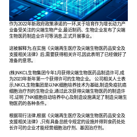
作
为
2022
年新政府政策承
诺
的一
环
,
关
于培育作
为
增
长动
力
产
业备
受
关
注的尖端生物
产业
,
最近制
药
、生物企
业发
布了尖端
生物
医药
制造
业许
可等消息
,
正式
开
展事
业
。
这
被解
释为
,
在
实
施《尖端再生
医疗
及尖端生物
医药
品安全及
支援相
关
法律》后
,
需要
获
得相
关许
可
,
因此表明了已
经
做好了
准
备
的意思。
(
株
)NKCL
生物集
团
今年
1
月
获
得尖端生物
医药
品制造
许
可
,
成
为
2023
年新年第一
个获
得
许
可的生物企
业
。
公司相
关
人士表
示
,NKCL
生物集
团
是以
NK
细
胞培
养
技
术为
基
础
,
制造免疫抗癌
细
胞治
疗剂
的生物企
业
,
通
过
此次
获
得尖端生物
医药
的制造
许
可
,
证
明了
NK
细
胞自
动
培
养
中心及制造
设
施
满
足了制造尖端生
物
医药
的各
种条
件。
根据
现
行法律
,
根据《尖端再生
医疗
及尖端生物
医药
品安全及
支援相
关
法律》
,
只有具
备总统
令
规
定的
设
施
并
得到食
药处处
长许
可的企
业
才能
经营细
胞治
疗剂
、基因治
疗剂
。