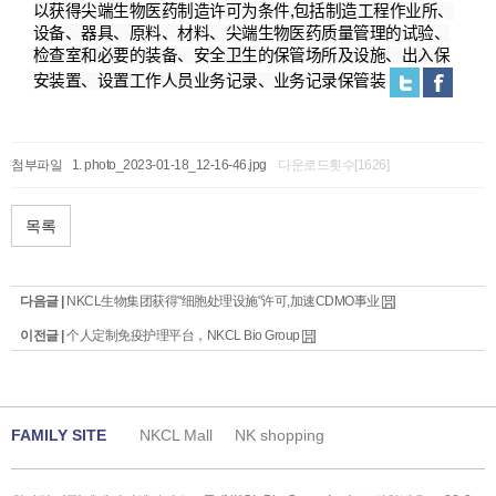
以
获
得尖端生物
医药
制造
许
可
为条
件
,
包括制造工程作
业
所、
设备
、器具、原料、材料、尖端生物
医药质
量管理的
试验
、
检查
室和必要的装
备
、安全
卫
生的保管
场
所及
设
施、出入保
安装置、
设
置工作人
员业务记录
、
业务记录
保管装
첨부파일
photo_2023-01-18_12-16-46.jpg
다운로드횟수[1626]
목록
다음글 |
NKCL生物集团获得"细胞处理设施"许可,加速CDMO事业
이전글 |
个人定制免疫护理平台，NKCL Bio Group
FAMILY SITE
NKCL Mall
NK shopping