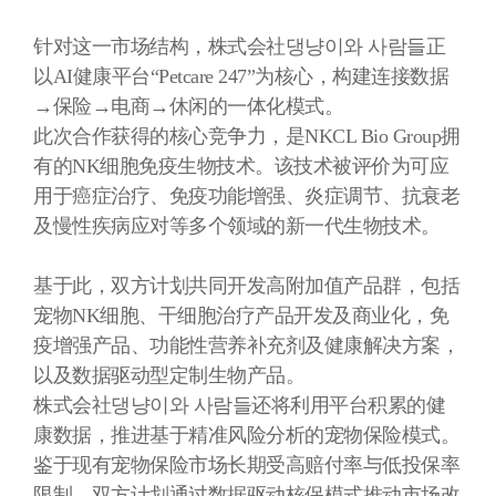
针对这一市场结构，株式会社댕냥이와 사람들正
以
AI
健康平台
“Petcare 247”
为核心，构建连接数据
→
保险
→
电商
→
休闲的一体化模式。
此次合作获得的核心竞争力，是
NKCL Bio Group
拥
有的
NK
细胞免疫生物技术。该技术被评价为可应
用于癌症治疗、免疫功能增强、炎症调节、抗衰老
及慢性疾病应对等多个领域的新一代生物技术。
基于此，双方计划共同开发高附加值产品群，包括
宠物
NK
细胞、干细胞治疗产品开发及商业化，免
疫增强产品、功能性营养补充剂及健康解决方案，
以及数据驱动型定制生物产品。
株式会社댕냥이와 사람들还将利用平台积累的健
康数据，推进基于精准风险分析的宠物保险模式。
鉴于现有宠物保险市场长期受高赔付率与低投保率
限制，双方计划通过数据驱动核保模式推动市场改