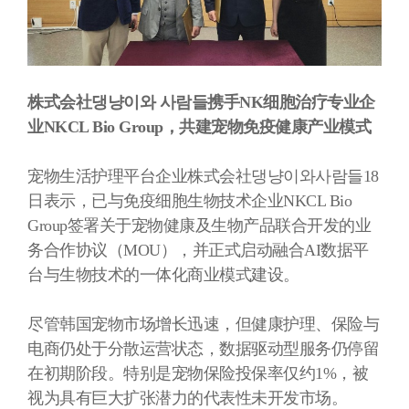
株式
会
社댕냥이와 사람들携手
NK
细
胞治
疗专业
企
业
NKCL Bio Group
，共建
宠
物免疫健康
产业
模式
宠物生活护理平台企业株式会社댕냥이와사람들
18
日表示，已与免疫细胞生物技术企业
NKCL Bio
Group
签署关于宠物健康及生物产品联合开发的业
务合作协议（
MOU
），并正式启动融合
AI
数据平
台与生物技术的一体化商业模式建设。
尽管韩国宠物市场增长迅速，但健康护理、保险与
电商仍处于分散运营状态，数据驱动型服务仍停留
在初期阶段。特别是宠物保险投保率仅约
1%
，被
视为具有巨大扩张潜力的代表性未开发市场。