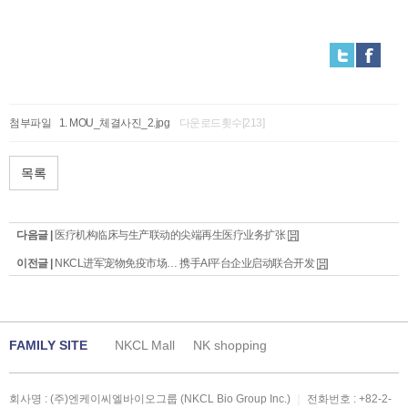
첨부파일
MOU_체결사진_2.jpg
다운로드횟수[213]
목록
다음글 |
医疗机构临床与生产联动的尖端再生医疗业务扩张
이전글 |
NKCL进军宠物免疫市场… 携手AI平台企业启动联合开发
FAMILY SITE
NKCL Mall
NK shopping
회사명 : (주)엔케이씨엘바이오그룹 (NKCL Bio Group Inc.)
｜
전화번호 :
+82-2-