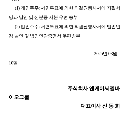
(1)
개인주주
:
서면투표에 의한 의결권행사서에 자필서
명과 날인 및 신분증 사본 우편 송부
(2)
법인주주
:
서면투표에 의한 의결권행사서에 법인인
감 날인 및 법인인감증명서 우편송부
2025
년
03
월
10
일
주식회사 엔케이씨엘바
이오그룹
대표이사 신 동 화