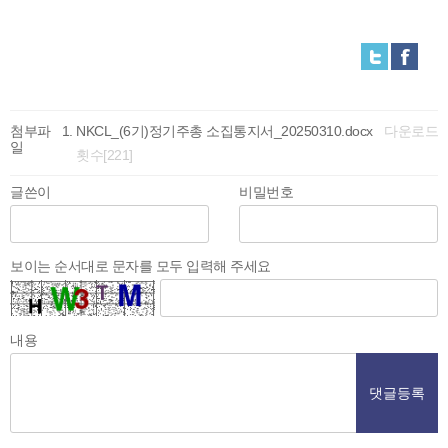
첨부파
NKCL_(6기)정기주총 소집통지서_20250310.docx
다운로드
일
횟수[221]
글쓴이
비밀번호
보이는 순서대로 문자를 모두 입력해 주세요
내용
댓글등록