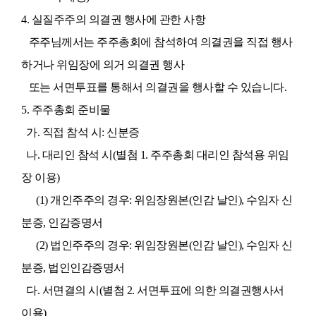
4.
실질주주의 의결권 행사에 관한 사항
주주님께서는 주주총회에 참석하여 의결권을 직접 행사
하거나 위임장에 의거 의결권 행사
또는 서면투표를 통해서 의결권을 행사할 수 있습니다
.
5.
주주총회 준비물
가
.
직접 참석 시
:
신분증
나
.
대리인 참석 시
(
별첨
1.
주주총회 대리인 참석용 위임
장 이용
)
(1)
개인주주의 경우
:
위임장원본
(
인감 날인
),
수임자 신
분증
,
인감증명서
(2)
법인주주의 경우
:
위임장원본
(
인감 날인
),
수임자 신
분증
,
법인인감증명서
다
.
서면결의 시
(
별첨
2.
서면투표에 의한 의결권행사서
이용
)