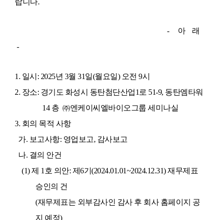
랍니다
.
-
아
래
-
1.
일시
: 2025
년
3
월
31
일
(
월요일
)
오전
9
시
2.
장소
:
경기도 화성시 동탄첨단산업
1
로
51-9,
동탄엠타워
14 층
㈜엔케이씨엘바이오그룹 세미나실
3.
회의 목적 사항
가
.
보고사항
:
영업보고
,
감사보고
나
.
결의 안건
(1)
제
1
호 의안
:
제
6
기
(2024.01.01~2024.12.31)
재무제표
승인의 건
(
재무제표는 외부감사인 감사 후 회사 홈페이지 공
지 예정
)