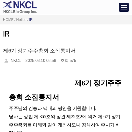
HOME / Notice /
IR
IR
제6기 정기주주총회 소집통지서
NKCL
2025.03.10 08:58
조회 575
제
6
기 정기주주
총회 소집통지서
주주님의 건승과 댁내의 평안을 기원합니다
.
당사는 상법 제
365
조와 정관 제
25
조
2
에 의거 제
6
기 정기
주주총회를 아래와 같이 개최하오니 참석하여 주시기 바